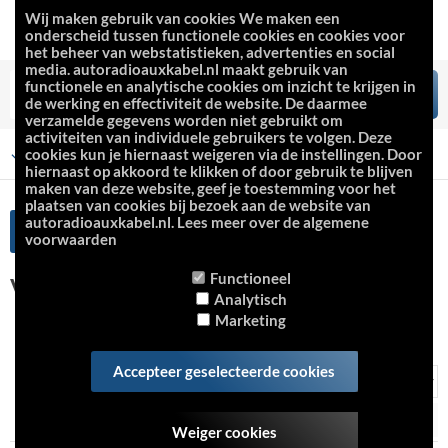
Wij maken gebruik van cookies We maken een
onderscheid tussen functionele cookies en cookies voor
het beheer van webstatistieken, advertenties en social
media. autoradioauxkabel.nl maakt gebruik van
functionele en analytische cookies om inzicht te krijgen in
de werking en effectiviteit de website. De daarmee
verzamelde gegevens worden niet gebruikt om
activiteiten van individuele gebruikers te volgen. Deze
cookies kun je hiernaast weigeren via de instellingen. Door
Veilig betalen en vertrouwd winkelen
Groot assortiment, ruime voorraad
Scherpe prijzen
hiernaast op akkoord te klikken of door gebruik te blijven
maken van deze website, geef je toestemming voor het
plaatsen van cookies bij bezoek aan de website van
autoradioauxkabel.nl. Lees meer over de algemene
Volvo
Bluetooth Carkits
voorwaarden
Functioneel
Volvo
Analytisch
Marketing
Accepteer geselecteerde cookies
Sorteer op:
items:
Weiger cookies